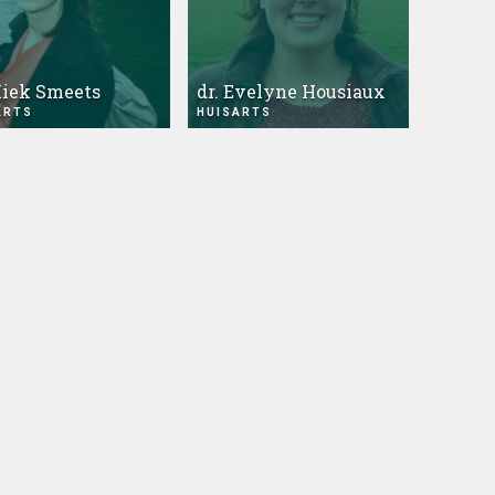
Miek Smeets
dr. Evelyne Housiaux
ARTS
HUISARTS