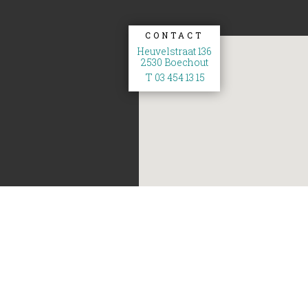
CONTACT
Heuvelstraat 136
2530 Boechout
T 03 454 13 15