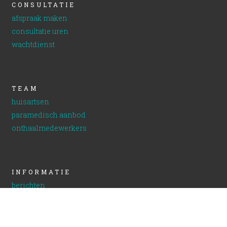
CONSULTATIE
afspraak maken
consultatie uren
wachtdienst
TEAM
huisartsen
paramedisch aanbod
onthaalmedewerkers
INFORMATIE
berichten
veel gestelde vragen
nuttige links