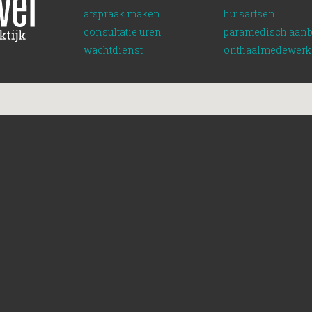
afspraak maken
huisartsen
consultatie uren
paramedisch aan
wachtdienst
onthaalmedewerk