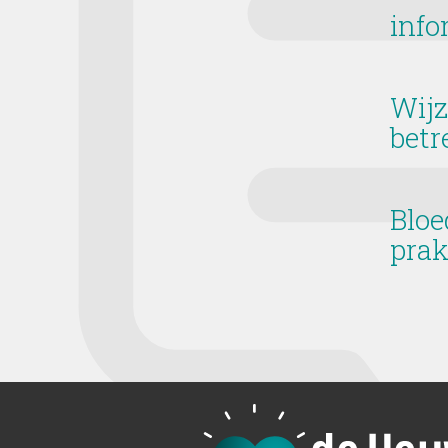
info
Wijz
betr
Bloe
prak