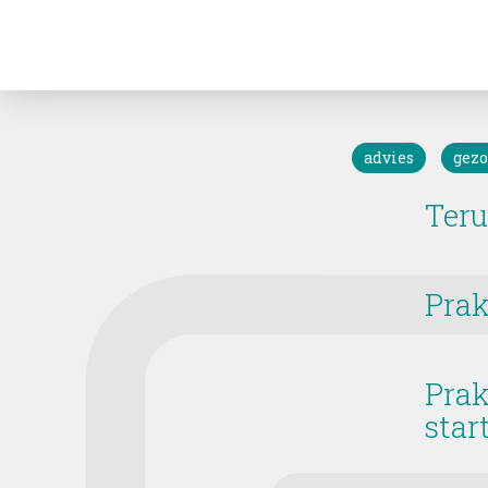
advies
gez
Teru
Prak
Prak
star