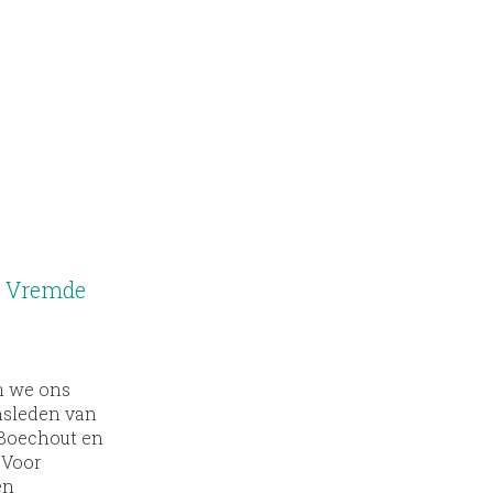
n Vremde
n we ons
insleden van
 Boechout en
 Voor
en